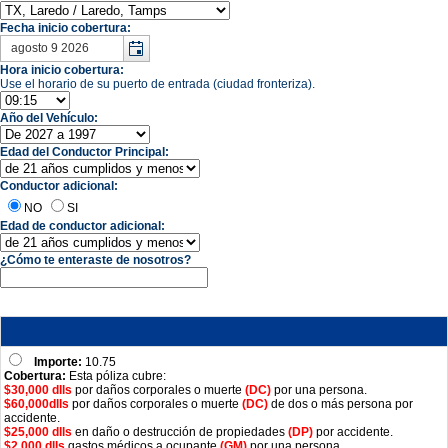
Fecha inicio cobertura:
Hora inicio cobertura:
Use el horario de su puerto de entrada (ciudad fronteriza).
Año del Vehículo:
Edad del Conductor Principal:
Conductor adicional:
NO
SI
Edad de conductor adicional:
¿Cómo te enteraste de nosotros?
Importe:
10.75
Cobertura:
Esta póliza cubre:
$30,000 dlls
por daños corporales o muerte
(DC)
por una persona.
$60,000dlls
por daños corporales o muerte
(DC)
de dos o más persona por
accidente.
$25,000 dlls
en daño o destrucción de propiedades
(DP)
por accidente.
$2,000 dlls
gastos médicos a ocupante
(GM)
por una persona.