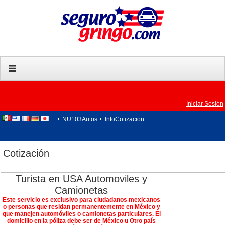
Iniciar Sesión
NU103Autos
InfoCotizacion
Cotización
Turista en USA Automoviles y
Camionetas
Este servicio es exclusivo para ciudadanos mexicanos
o personas que residan permanentemente en México y
que manejen automóviles o camionetas particulares. El
domicilio en la póliza debe ser de México u Otro país