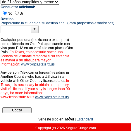
Conductor adicional:
No
Sí
Destino:
Proporcione la ciudad de su destino final. (Para propositos estadísticos).
Cualquier persona (mexicana o extranjera)
con residencia en Otro País que cuente con
visa para EUA en un vehículo con placas Otro
País.
En Texas, es necesario sacar una
licencia de visitante temporal si su estancia
es mayor a 90 días, para mayor
información:
www.txdps.state.tx.us
Any person (Mexican or foreign) residing in
Another Country who has a US visa in a
vehicle with Other Country license plates.
In
Texas, it is necessary to obtain a temporary
visitor's license if your stay is longer than 90
days, for more information:
www.txdps.state.tx.us
www.txdps.state.tx.us
Ver este sitio en:
Móvil
|
Estandard
Copyright (c) 2026 SeguroGringo.com