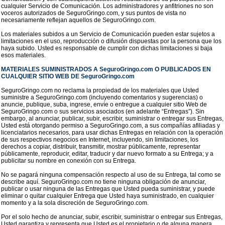
cualquier Servicio de Comunicación. Los administradores y anfitriones no son
voceros autorizados de SeguroGringo.com, y sus puntos de vista no
necesariamente reflejan aquellos de SeguroGringo.com.
Los materiales subidos a un Servicio de Comunicación pueden estar sujetos a
limitaciones en el uso, reproducción o difusión dispuestas por la persona que los
haya subido. Usted es responsable de cumplir con dichas limitaciones si baja
esos materiales.
MATERIALES SUMINISTRADOS A SeguroGringo.com O PUBLICADOS EN
CUALQUIER SITIO WEB DE SeguroGringo.com
SeguroGringo.com no reclama la propiedad de los materiales que Usted
suministre a SeguroGringo.com (incluyendo comentarios y sugerencias) o
anuncie, publique, suba, ingrese, envíe o entregue a cualquier sitio Web de
SeguroGringo.com o sus servicios asociados (en adelante “Entregas”). Sin
embargo, al anunciar, publicar, subir, escribir, suministrar o entregar sus Entregas,
Usted está otorgando permiso a SeguroGringo.com, a sus compañías afiliadas y
licenciatarios necesarios, para usar dichas Entregas en relación con la operación
de sus respectivos negocios en Internet, incluyendo, sin limitaciones, los
derechos a copiar, distribuir, transmitir, mostrar públicamente, representar
públicamente, reproducir, editar, traducir y dar nuevo formato a su Entrega; y a
publicitar su nombre en conexión con su Entrega.
No se pagará ninguna compensación respecto al uso de su Entrega, tal como se
describe aquí. SeguroGringo.com no tiene ninguna obligación de anunciar,
publicar o usar ninguna de las Entregas que Usted pueda suministrar, y puede
eliminar o quitar cualquier Entrega que Usted haya suministrado, en cualquier
momento y a la sola discreción de SeguroGringo.com.
Por el solo hecho de anunciar, subir, escribir, suministrar o entregar sus Entregas,
Usted garantiza y representa que Usted es el propietario o de alguna manera