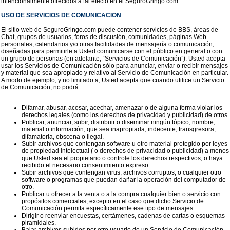
intencionalmente ofrecidos a tal efecto en el SeguroGringo.com.
USO DE SERVICIOS DE COMUNICACION
El sitio web de SeguroGringo.com puede contener servicios de BBS, áreas de
Chat, grupos de usuarios, foros de discusión, comunidades, páginas Web
personales, calendarios y/o otras facilidades de mensajería o comunicación,
diseñadas para permitirle a Usted comunicarse con el público en general o con
un grupo de personas (en adelante, “Servicios de Comunicación”). Usted acepta
usar los Servicios de Comunicación sólo para anunciar, enviar o recibir mensajes
y material que sea apropiado y relativo al Servicio de Comunicación en particular.
A modo de ejemplo, y no limitado a, Usted acepta que cuando utilice un Servicio
de Comunicación, no podrá:
Difamar, abusar, acosar, acechar, amenazar o de alguna forma violar los
derechos legales (como los derechos de privacidad y publicidad) de otros.
Publicar, anunciar, subir, distribuir o diseminar ningún tópico, nombre,
material o información, que sea inapropiada, indecente, transgresora,
difamatoria, obscena o ilegal.
Subir archivos que contengan software u otro material protegido por leyes
de propiedad intelectual ( o derechos de privacidad o publicidad) a menos
que Usted sea el propietario o controle los derechos respectivos, o haya
recibido el necesario consentimiento expreso.
Subir archivos que contengan virus, archivos corruptos, o cualquier otro
software o programas que puedan dañar la operación del computador de
otro.
Publicar u ofrecer a la venta o a la compra cualquier bien o servicio con
propósitos comerciales, excepto en el caso que dicho Servicio de
Comunicación permita específicamente ese tipo de mensajes.
Dirigir o reenviar encuestas, certámenes, cadenas de cartas o esquemas
piramidales.