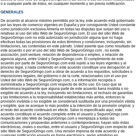
o a cualquier parte de éstos, en cualquier momento y sin previa notificación.
GENERALES
De acuerdo al alcance máximo permitido por la ley, este acuerdo está gobernado
por las leyes de comercio vigentes en España y por consiguiente Usted consiente
como jurisdicción exclusiva Almería en todas las disputas que surjan del uso o
relativas al uso del sitio Web de SeguroGringo.com. El uso del sitio Web de
SeguroGringo.com no está autorizado en jurisdicción alguna que no haga
efectivas todas las provisiones de estos términos y condiciones, incluyendo, sin
limitaciones, las contenidas en este párrafo. Usted asiente que como resultado de
este acuerdo o por el uso del sitio Web de SeguroGringo.com , no existe
asociación, joint venture, relación de dependencia o empleo, o relación de
agencia alguna, entre Usted y SeguroGringo.com. El cumplimiento de este
acuerdo por parte de SeguroGringo.com está sujeto a las leyes vigentes y al
proceso legal, y nada contenido en este acuerdo constituye una derogación al
derecho de SeguroGringo.com a obrar de acuerdo a los requisitos, solicitudes o
imposiciones legales, del gobierno o de la corte, relacionados con el uso por
Usted del sitio Web de SeguroGringo.com, o a información recogida o
suministrada a SeguroGringo.com respecto de dicho uso. En caso que se
determinara legalmente que alguna parte de este acuerdo fuera inválida o no
exigible de acuerdo a la ley, incluyendo sin limitaciones, el rechazo de garantías
y las limitaciones a la responsabilidad establecidas más arriba, entonces la
provisión inválida o no exigible se considerará sustituida por una provisión válida
y exigible, que se acerque lo más posible a la intención de la provisión original, y
el resto del acuerdo continuará en efecto. Salvo lo especificado aquí, este
acuerdo constituye el acuerdo completo entre el usuario y SeguroGringo.com
respecto del sitio Web de SeguroGringo.com y reemplaza a todas las
comunicaciones y propuestas anteriores o contemporáneas, hayan sido éstas
electrónicas, orales o escritas, entre el usuario y SeguroGringo.com respecto del
sitio Web de SeguroGringo.com. Una versión impresa de este acuerdo y de
cualquier notificación enviada en forma electrónica, serán admitidas en