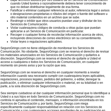
Bajar archivos subidos por otro usuario de un Servicio de Comunicación
cuando Usted tuviera o razonablemente debiera tener conocimiento de
que no deban distribuirse legalmente de esa forma.
Falsificar o eliminar cualquier referencia al autor, referencia legal o avisos
o designaciones propietarias o rótulos del origen o fuente del software u
otro material contenidos en un archivo que se sube.
Restringir o inhibir que otros usuarios puedan usar y disfrutar de los
Servicios de Comunicación.
Violar cualesquiera códigos de conducta u otras guías que puedan
aplicarse a un Servicio de Comunicación en particular.
Recoger o cualquier forma de recolectar información acerca de otros,
incluyendo direcciones de correo electrónico sin su consentimiento.
Violar leyes o regulaciones aplicables.
SeguroGringo.com no tiene obligación de monitorear los Servicios de
Comunicación. No obstante, SeguroGringo.com se reserva el derecho de revisar
los materiales anunciados en los Servicios de Comunicación y quitarlos a
discreción. SeguroGringo.com se reserva el derecho de quitarle a Usted el
acceso a cualquiera o todos los Servicios de Comunicación, en cualquier
momento sin previo aviso y por la razón que sea.
SeguroGringo.com se reserva el derecho en cualquier momento a revelar
información cuando sea necesario cumplir con cualesquiera leyes aplicables,
regulaciones, procesos legales, pedidos del gobierno, o editar, denegar la
publicación, o eliminar cualquier información o material, en su totalidad o en
parte, a la sola discreción de SeguroGringo.com.
Sea siempre cuidadoso al dar cualquier información personal que lo identifique a
Usted o a sus hijos en todo Servicio de Comunicación. SeguroGringo.com no
controla ni aprueba el contenido, mensajes, o información encontrada en los
Servicios de Comunicación y, por tanto, SeguroGringo.com niega
específicamente cualquier responsabilidad en relación con los Servicios de
Comunicación y con cualesquiera acciones resultantes de su participación en