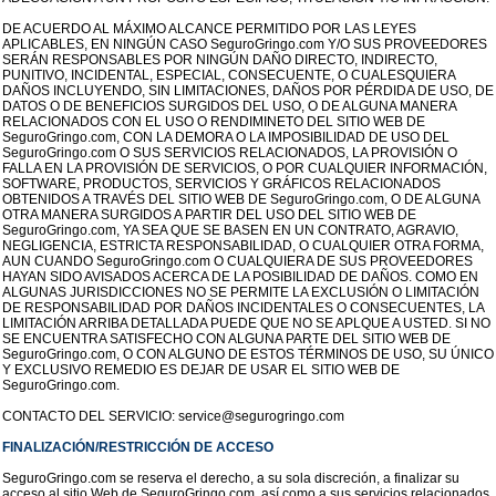
DE ACUERDO AL MÁXIMO ALCANCE PERMITIDO POR LAS LEYES
APLICABLES, EN NINGÚN CASO SeguroGringo.com Y/O SUS PROVEEDORES
SERÁN RESPONSABLES POR NINGÚN DAÑO DIRECTO, INDIRECTO,
PUNITIVO, INCIDENTAL, ESPECIAL, CONSECUENTE, O CUALESQUIERA
DAÑOS INCLUYENDO, SIN LIMITACIONES, DAÑOS POR PÉRDIDA DE USO, DE
DATOS O DE BENEFICIOS SURGIDOS DEL USO, O DE ALGUNA MANERA
RELACIONADOS CON EL USO O RENDIMINETO DEL SITIO WEB DE
SeguroGringo.com, CON LA DEMORA O LA IMPOSIBILIDAD DE USO DEL
SeguroGringo.com O SUS SERVICIOS RELACIONADOS, LA PROVISIÓN O
FALLA EN LA PROVISIÓN DE SERVICIOS, O POR CUALQUIER INFORMACIÓN,
SOFTWARE, PRODUCTOS, SERVICIOS Y GRÁFICOS RELACIONADOS
OBTENIDOS A TRAVÉS DEL SITIO WEB DE SeguroGringo.com, O DE ALGUNA
OTRA MANERA SURGIDOS A PARTIR DEL USO DEL SITIO WEB DE
SeguroGringo.com, YA SEA QUE SE BASEN EN UN CONTRATO, AGRAVIO,
NEGLIGENCIA, ESTRICTA RESPONSABILIDAD, O CUALQUIER OTRA FORMA,
AUN CUANDO SeguroGringo.com O CUALQUIERA DE SUS PROVEEDORES
HAYAN SIDO AVISADOS ACERCA DE LA POSIBILIDAD DE DAÑOS. COMO EN
ALGUNAS JURISDICCIONES NO SE PERMITE LA EXCLUSIÓN O LIMITACIÓN
DE RESPONSABILIDAD POR DAÑOS INCIDENTALES O CONSECUENTES, LA
LIMITACIÓN ARRIBA DETALLADA PUEDE QUE NO SE APLQUE A USTED. SI NO
SE ENCUENTRA SATISFECHO CON ALGUNA PARTE DEL SITIO WEB DE
SeguroGringo.com, O CON ALGUNO DE ESTOS TÉRMINOS DE USO, SU ÚNICO
Y EXCLUSIVO REMEDIO ES DEJAR DE USAR EL SITIO WEB DE
SeguroGringo.com.
CONTACTO DEL SERVICIO: service@segurogringo.com
FINALIZACIÓN/RESTRICCIÓN DE ACCESO
SeguroGringo.com se reserva el derecho, a su sola discreción, a finalizar su
acceso al sitio Web de SeguroGringo.com, así como a sus servicios relacionados