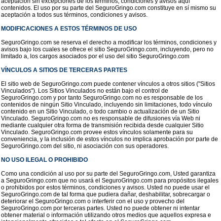
aceptación sin excepciones de los términos, condiciones y avisos aquí
contenidos. El uso por su parte del SeguroGringo.com constituye en sí mismo su
aceptación a todos sus términos, condiciones y avisos.
MODIFICACIONES A ESTOS TÉRMINOS DE USO
SeguroGringo.com se reserva el derecho a modificar los términos, condiciones y
avisos bajo los cuales se ofrece el sitio SeguroGringo.com, incluyendo, pero no
limitado a, los cargos asociados por el uso del sitio SeguroGringo.com
VÍNCULOS A SITIOS DE TERCERAS PARTES
El sitio web de SeguroGringo.com puede contener vínculos a otros sitios ("Sitios
Vinculados"). Los Sitios Vinculados no están bajo el control de
SeguroGringo.com y por tanto SeguroGringo.com no es responsable de los
contenidos de ningún Sitio Vinculado, incluyendo sin limitaciones, todo vínculo
contenido en un Sitio Vinculado, o todo cambio o actualización de un Sitio
Vinculado. SeguroGringo.com no es responsable de difusiones vía Web ni
mediante cualquier otra forma de transmisión recibida desde cualquier Sitio
Vinculado. SeguroGringo.com provee estos vínculos solamente para su
conveniencia, y la inclusión de estos vínculos no implica aprobación por parte de
SeguroGringo.com del sitio, ni asociación con sus operadores.
NO USO ILEGAL O PROHIBIDO
Como una condición al uso por su parte del SeguroGringo.com, Usted garantiza
a SeguroGringo.com que no usará el SeguroGringo.com para propósitos ilegales
o prohibidos por estos términos, condiciones y avisos. Usted no puede usar el
SeguroGringo.com de tal forma que pudiera dañar, deshabilitar, sobrecargar o
deteriorar el SeguroGringo.com o interferir con el uso y provecho del
SeguroGringo.com por terceras partes. Usted no puede obtener ni intentar
obtener material o información utilizando otros medios que aquellos expresa e