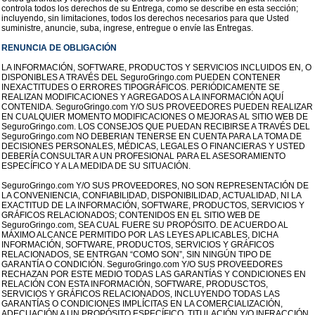
controla todos los derechos de su Entrega, como se describe en esta sección;
incluyendo, sin limitaciones, todos los derechos necesarios para que Usted
suministre, anuncie, suba, ingrese, entregue o envíe las Entregas.
RENUNCIA DE OBLIGACIÓN
LA INFORMACIÓN, SOFTWARE, PRODUCTOS Y SERVICIOS INCLUIDOS EN, O
DISPONIBLES A TRAVÉS DEL SeguroGringo.com PUEDEN CONTENER
INEXACTITUDES O ERRORES TIPOGRÁFICOS. PERIÓDICAMENTE SE
REALIZAN MODIFICACIONES Y AGREGADOS A LA INFORMACIÓN AQUÍ
CONTENIDA. SeguroGringo.com Y/O SUS PROVEEDORES PUEDEN REALIZAR
EN CUALQUIER MOMENTO MODIFICACIONES O MEJORAS AL SITIO WEB DE
SeguroGringo.com. LOS CONSEJOS QUE PUEDAN RECIBIRSE A TRAVÉS DEL
SeguroGringo.com NO DEBERIAN TENERSE EN CUENTA PARA LA TOMA DE
DECISIONES PERSONALES, MÉDICAS, LEGALES O FINANCIERAS Y USTED
DEBERÍA CONSULTAR A UN PROFESIONAL PARA EL ASESORAMIENTO
ESPECÍFICO Y A LA MEDIDA DE SU SITUACIÓN.
SeguroGringo.com Y/O SUS PROVEEDORES, NO SON REPRESENTACIÓN DE
LA CONVENIENCIA, CONFIABILIDAD, DISPONIBILIDAD, ACTUALIDAD, NI LA
EXACTITUD DE LA INFORMACIÓN, SOFTWARE, PRODUCTOS, SERVICIOS Y
GRÁFICOS RELACIONADOS; CONTENIDOS EN EL SITIO WEB DE
SeguroGringo.com, SEA CUAL FUERE SU PROPÓSITO. DE ACUERDO AL
MÁXIMO ALCANCE PERMITIDO POR LAS LEYES APLICABLES, DICHA
INFORMACIÓN, SOFTWARE, PRODUCTOS, SERVICIOS Y GRÁFICOS
RELACIONADOS, SE ENTRGAN “COMO SON”, SIN NINGÚN TIPO DE
GARANTÍA O CONDICIÓN. SeguroGringo.com Y/O SUS PROVEEDORES
RECHAZAN POR ESTE MEDIO TODAS LAS GARANTÍAS Y CONDICIONES EN
RELACIÓN CON ESTA INFORMACIÓN, SOFTWARE, PRODUSCTOS,
SERVICIOS Y GRÁFICOS RELACIONADOS, INCLUYENDO TODAS LAS
GARANTÍAS O CONDICIONES IMPLÍCITAS EN LA COMERCIALIZACIÓN,
ADECUACIÓN A UN PROPÓSITO ESPECÍFICO, TITULACIÓN Y/O INFRACCIÓN.